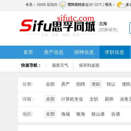
北海
[切换城市]
首页
房产信息
招聘信息
求职信息
快速导航：
最新天气
保存到桌面
分类:
全部
房产
招聘
求职
转让
便民
详细：
全部
计算机专业
文职
厨师
业务
地区:
全部
海城
银海
铁山港
合浦