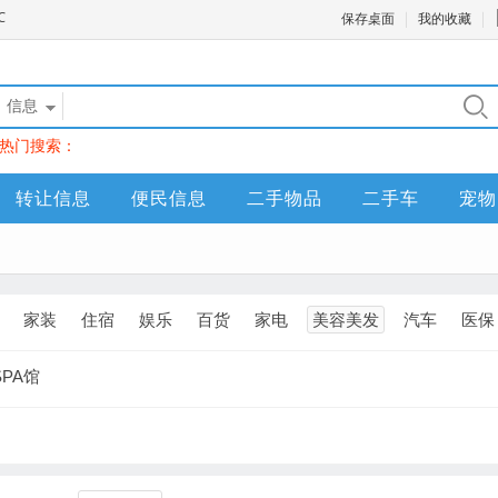
保存桌面
我的收藏
信息
热门搜索：
转让信息
便民信息
二手物品
二手车
宠物
家装
住宿
娱乐
百货
家电
美容美发
汽车
医保
SPA馆