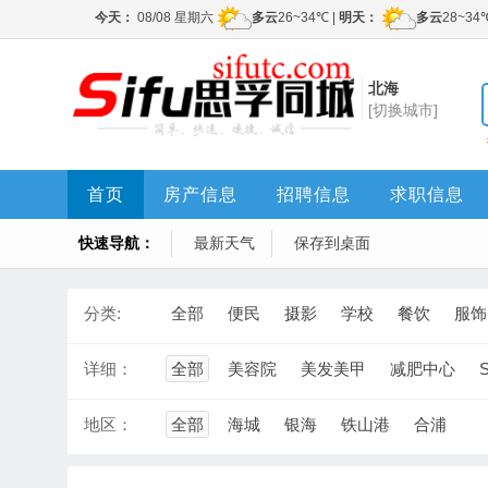
北海
[切换城市]
首页
房产信息
招聘信息
求职信息
快速导航：
最新天气
保存到桌面
分类:
全部
便民
摄影
学校
餐饮
服饰
详细：
全部
美容院
美发美甲
减肥中心
地区：
全部
海城
银海
铁山港
合浦